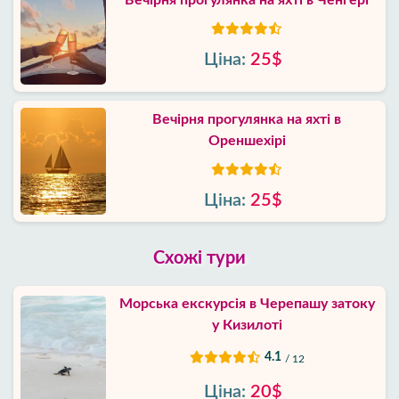
Вечірня прогулянка на яхті в Ченгері
Ціна:
25$
Вечірня прогулянка на яхті в
Ореншехірі
Ціна:
25$
Схожі тури
Морська екскурсія в Черепашу затоку
у Кизилоті
4.1
/ 12
Ціна:
20$