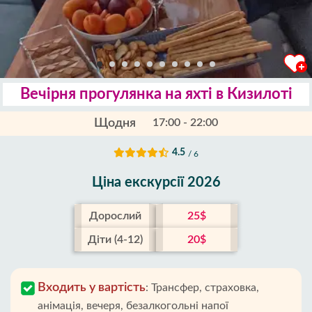
Вечірня прогулянка на яхті в Кизилоті
Щодня
17:00 - 22:00
4.5
/ 6
Ціна екскурсії 2026
Дорослий
25$
Діти (4-12)
20$
Входить у вартість
:
Трансфер, страховка,
анімація, вечеря, безалкогольні напої