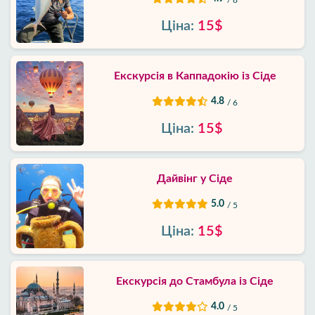
/ 8
Ціна:
15$
Екскурсія в Каппадокію із Сіде
4.8
/ 6
Ціна:
15$
Дайвінг у Сіде
5.0
/ 5
Ціна:
15$
Екскурсія до Стамбула із Сіде
4.0
/ 5