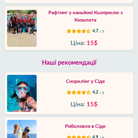
Рафтинг у каньйоні Кьопрюлю з
Кизилота
4.7
/ 7
Ціна:
15$
Наші рекомендації
Снорклінг у Сіде
4.2
/ 5
Ціна:
15$
Риболовля в Сіде
4.9