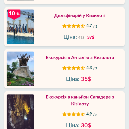
10
%
Дельфінарій у Кизилоті
4.7
/ 3
Ціна:
37$
41$
Екскурсія в Анталію з Кизилота
4.3
/ 7
Ціна:
35$
Екскурсія в каньйон Сападере з
Кізілоту
4.9
/ 8
Ціна:
30$