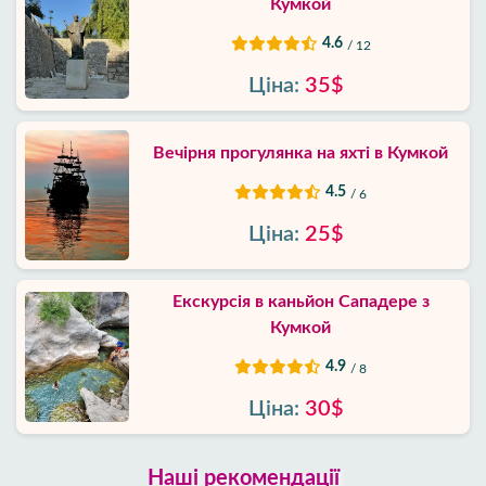
Кумкой
4.6
/ 12
Ціна:
35$
Вечірня прогулянка на яхті в Кумкой
4.5
/ 6
Ціна:
25$
Екскурсія в каньйон Сападере з
Кумкой
4.9
/ 8
Ціна:
30$
Наші рекомендації