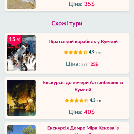
Ціна:
35$
Схожі тури
15
%
Піратський корабель у Кумкой
4.9
/ 12
Ціна:
25$
29$
Екскурсія до печери Алтинбешик із
Кумкой
4.3
/ 8
Ціна:
40$
Екскурсія Демре Міра Кекова із