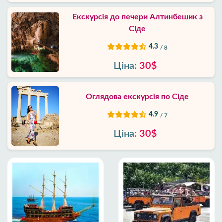
Екскурсія до печери Алтинбешик з
Сіде
4.3
/ 8
Ціна:
30$
Оглядова екскурсія по Сіде
4.9
/ 7
Ціна:
30$