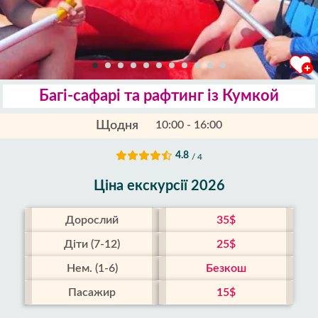
Багі-сафарі та рафтинг із Кумкой
Щодня
10:00 - 16:00
4.8
/ 4
Ціна екскурсії 2026
Дорослий
35$
Діти (7-12)
25$
Нем. (1-6)
Безкош
Пасажир
15$