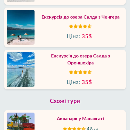
Екскурсія до озера Салда з Ченгера
Ціна:
35$
Екскурсія до озера Салда з
Ореншехіра
Ціна:
35$
Схожі тури
Аквапарк у Манавгаті
4.8
/ 4