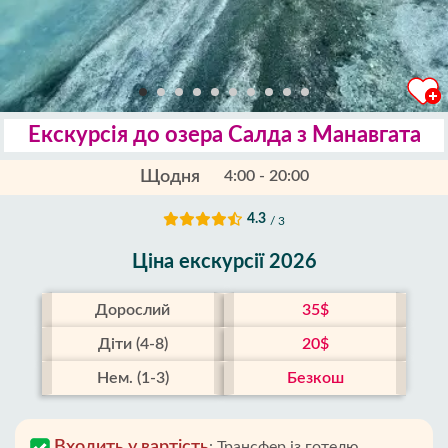
Екскурсія до озера Салда з Манавгата
Щодня
4:00 - 20:00
4.3
/ 3
Ціна екскурсії 2026
Дорослий
35$
Діти (4-8)
20$
Нем. (1-3)
Безкош
Входить у вартість
:
Трансфер із готелю,