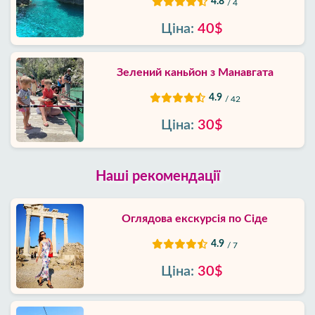
4.8
/ 4
Ціна:
40$
Зелений каньйон з Манавгата
4.9
/ 42
Ціна:
30$
Наші рекомендації
Оглядова екскурсія по Сіде
4.9
/ 7
Ціна:
30$