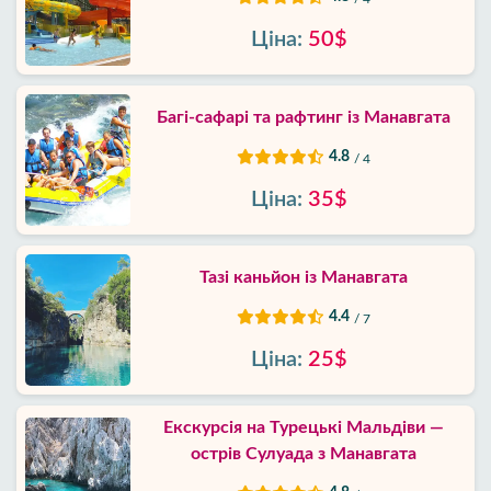
Ціна:
50$
Багі-сафарі та рафтинг із Манавгата
4.8
/ 4
Ціна:
35$
Тазі каньйон із Манавгата
4.4
/ 7
Ціна:
25$
Екскурсія на Турецькі Мальдіви —
острів Сулуада з Манавгата