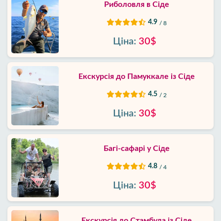
Риболовля в Сіде
4.9
/ 8
Ціна:
30$
Екскурсія до Памуккале із Сіде
4.5
/ 2
Ціна:
30$
Багі-сафарі у Сіде
4.8
/ 4
Ціна:
30$
Екскурсія до Стамбула із Сіде