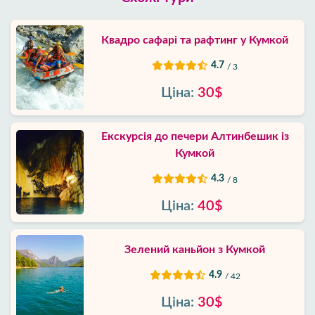
Квадро сафарі та рафтинг у Кумкой
4.7
/ 3
Ціна:
30$
Екскурсія до печери Алтинбешик із
Кумкой
4.3
/ 8
Ціна:
40$
Зелений каньйон з Кумкой
4.9
/ 42
Ціна:
30$