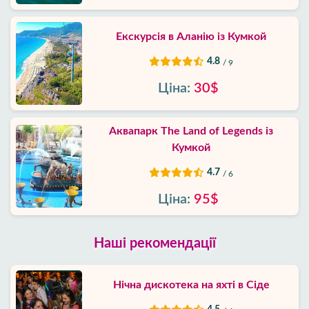
Екскурсія в Аланію із Кумкой
4.8
/ 9
Ціна:
30$
Аквапарк The Land of Legends із
Кумкой
4.7
/ 6
Ціна:
95$
Наші рекомендації
Нічна дискотека на яхті в Сіде