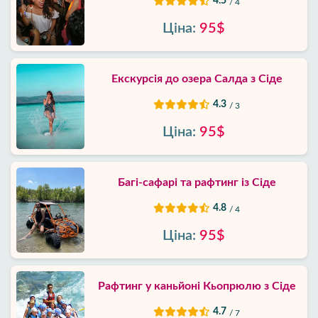
4.5
/ 4
Ціна:
95$
Екскурсія до озера Салда з Сіде
4.3
/ 3
Ціна:
95$
Багі-сафарі та рафтинг із Сіде
4.8
/ 4
Ціна:
95$
Рафтинг у каньйоні Кьопрюлю з Сіде
4.7
/ 7