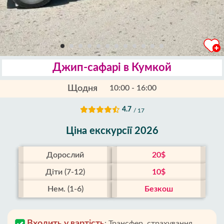
Джип-сафарі в Кумкой
Щодня
10:00 - 16:00
4.7
/ 17
Ціна екскурсії 2026
Дорослий
20$
Діти (7-12)
10$
Нем. (1-6)
Безкош
Входить у вартість
:
Трансфер, страхування,