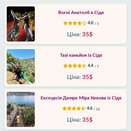
Вогні Анатолії в Сіде
4.0
/ 5
Ціна:
35$
Тазі каньйон із Сіде
4.4
/ 7
Ціна:
35$
Екскурсія Демре Міра Кекова із Сіде
4.6
/ 12
Ціна:
35$