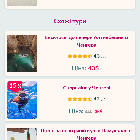
Схожі тури
Екскурсія до печери Алтинбешик із
Ченгера
4.3
/ 8
Ціна:
40$
15
%
Снорклінг у Ченгері
4.2
/ 5
Ціна:
35$
41$
Політ на повітряній кулі в Памуккале із
Ченгера