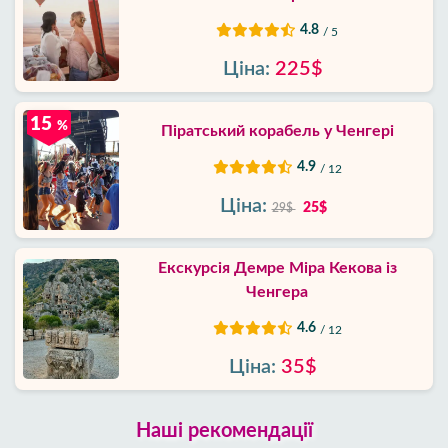
4.8
/ 5
Ціна:
225$
15
%
Піратський корабель у Ченгері
4.9
/ 12
Ціна:
25$
29$
Екскурсія Демре Міра Кекова із
Ченгера
4.6
/ 12
Ціна:
35$
Наші рекомендації