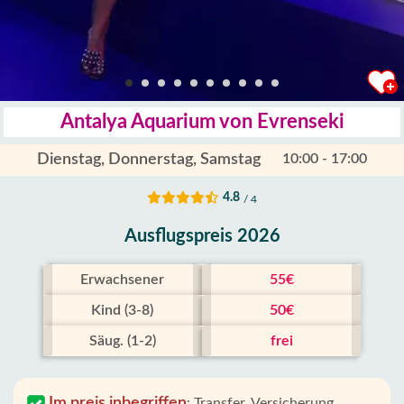
Antalya Aquarium von Evrenseki
Dienstag, Donnerstag, Samstag
10:00 - 17:00
4.8
/ 4
Ausflugspreis 2026
Erwachsener
55€
Kind (3-8)
50€
Säug. (1-2)
frei
Im preis inbegriffen
:
Transfer, Versicherung,