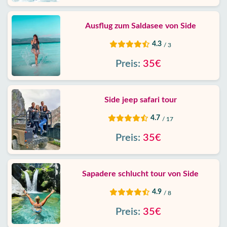
Ausflug zum Saldasee von Side
4.3
/ 3
Preis:
35€
Side jeep safari tour
4.7
/ 17
Preis:
35€
Sapadere schlucht tour von Side
4.9
/ 8
Preis:
35€