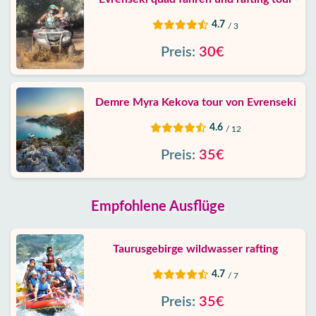
4.7
/ 3
Preis:
30€
Demre Myra Kekova tour von Evrenseki
4.6
/ 12
Preis:
35€
Empfohlene Ausflüge
Taurusgebirge wildwasser rafting
4.7
/ 7
Preis:
35€