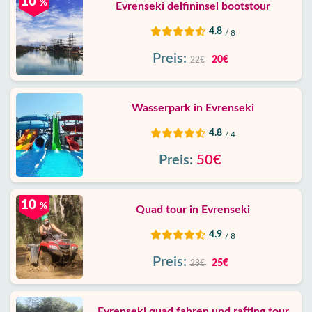
10
%
Evrenseki delfininsel bootstour
4.8
/ 8
Preis:
20€
22€
Wasserpark in Evrenseki
4.8
/ 4
Preis:
50€
10
%
Quad tour in Evrenseki
4.9
/ 8
Preis:
25€
28€
Evrenseki quad fahren und rafting tour