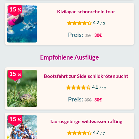
15
%
Kizilagac schnorcheln tour
4.2
/ 5
Preis:
30€
35€
Empfohlene Ausflüge
15
%
Bootsfahrt zur Side schildkrötenbucht
4.1
/ 12
Preis:
30€
35€
15
%
Taurusgebirge wildwasser rafting
4.7
/ 7