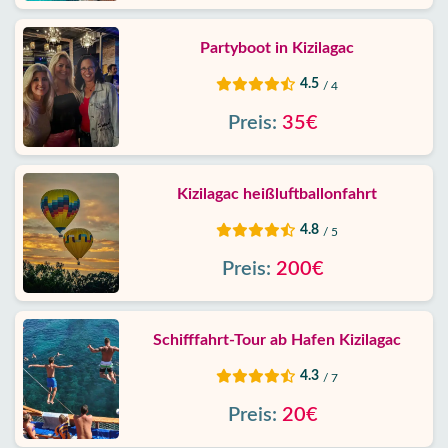
Partyboot in Kizilagac
4.5
/ 4
Preis:
35€
Kizilagac heißluftballonfahrt
4.8
/ 5
Preis:
200€
Schifffahrt-Tour ab Hafen Kizilagac
4.3
/ 7
Preis:
20€