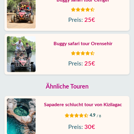
Buggy safari tour Cenger
Preis:
25€
Buggy safari tour Orensehir
Preis:
25€
Ähnliche Touren
Sapadere schlucht tour von Kizilagac
4.9
/ 8
Preis:
30€