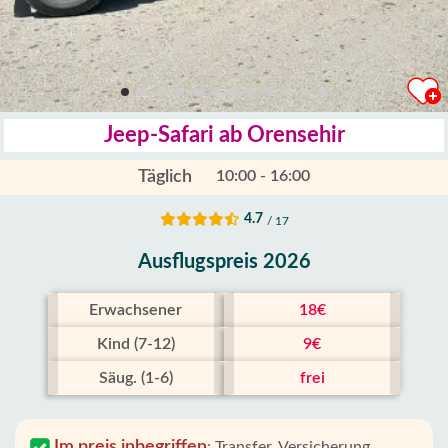
Jeep-Safari ab Orensehir
Täglich
10:00 - 16:00
4.7
/ 17
Ausflugspreis 2026
Erwachsener
18€
Kind (7-12)
9€
Säug. (1-6)
frei
Im preis inbegriffen
:
Transfer, Versicherung,