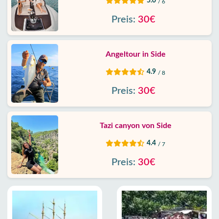
5.0
/ 6
Preis:
30€
Angeltour in Side
4.9
/ 8
Preis:
30€
Tazi canyon von Side
4.4
/ 7
Preis:
30€