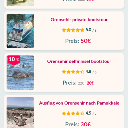
25€
28€
Orensehir private bootstour
5.0
/ 6
Preis:
50€
10
%
Orensehir delfininsel bootstour
4.8
/ 8
Preis:
20€
22€
Ausflug von Orensehir nach Pamukkale
4.5
/ 2
Preis:
30€