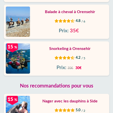
Balade à cheval à Orensehir
4.8
/ 6
Prix:
35€
15
%
Snorkeling à Orensehir
4.2
/ 5
Prix:
30€
35€
Nos recommandations pour vous
15
%
Nager avec les dauphins à Side
5.0
/ 2