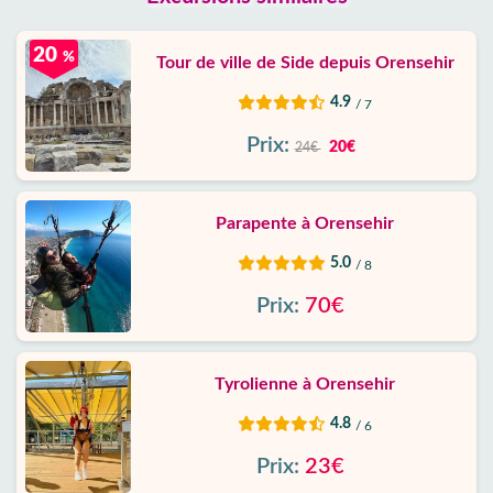
20
%
Tour de ville de Side depuis Orensehir
4.9
/ 7
Prix:
20€
24€
Parapente à Orensehir
5.0
/ 8
Prix:
70€
Tyrolienne à Orensehir
4.8
/ 6
Prix:
23€