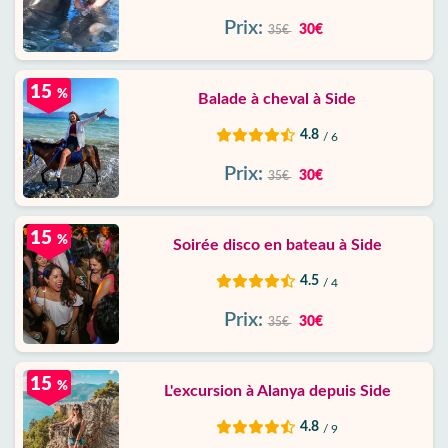
Prix:
30€
35€
15
%
Balade à cheval à Side
4.8
/ 6
Prix:
30€
35€
15
%
Soirée disco en bateau à Side
4.5
/ 4
Prix:
30€
35€
15
%
L'excursion à Alanya depuis Side
4.8
/ 9