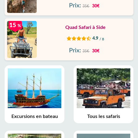
Prix:
30€
35€
15
%
Quad Safari à Side
4.9
/ 8
Prix:
30€
35€
Excursions en bateau
Tous les safaris