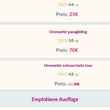
4.4
/ 7
Preis:
25€
Orensehir paragliding
5.0
/ 8
Preis:
70€
Orensehir schnorcheln tour
4.2
/ 5
Preis:
30€
35€
Empfohlene Ausflüge