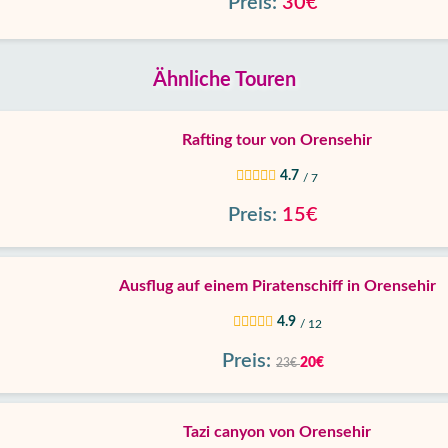
Preis:
30€
Ähnliche Touren
Rafting tour von Orensehir
4.7
/ 7
Preis:
15€
Ausflug auf einem Piratenschiff in Orensehir
4.9
/ 12
Preis:
20€
23€
Tazi canyon von Orensehir