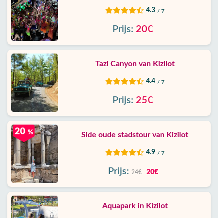
4.3
/ 7
Prijs:
20€
Tazi Canyon van Kizilot
4.4
/ 7
Prijs:
25€
20
%
Side oude stadstour van Kizilot
4.9
/ 7
Prijs:
20€
24€
Aquapark in Kizilot