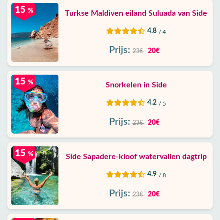
15
%
Turkse Maldiven eiland Suluada van Side
4.8
/ 4
Prijs:
20€
23€
15
%
Snorkelen in Side
4.2
/ 5
Prijs:
20€
23€
15
%
Side Sapadere-kloof watervallen dagtrip
4.9
/ 8
Prijs:
20€
23€