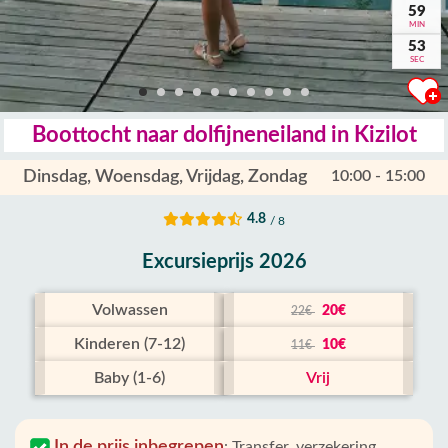
59
MIN
52
SEC
Boottocht naar dolfijneneiland in Kizilot
Dinsdag, Woensdag, Vrijdag, Zondag
10:00 - 15:00
4.8
/ 8
Excursieprijs 2026
Volwassen
20€
22€
Kinderen (7-12)
10€
11€
Baby (1-6)
Vrij
In de prijs inbegrepen
:
Transfer, verzekering,