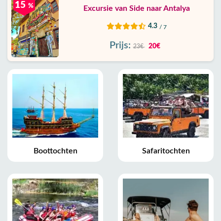
15
%
Excursie van Side naar Antalya
4.3
/ 7
Prijs:
20€
23€
Boottochten
Safaritochten