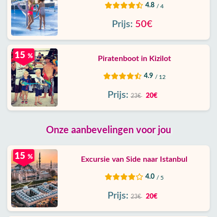
4.8
/ 4
Prijs:
50€
15
%
Piratenboot in Kizilot
4.9
/ 12
Prijs:
20€
23€
Onze aanbevelingen voor jou
15
%
Excursie van Side naar Istanbul
4.0
/ 5
Prijs:
20€
23€