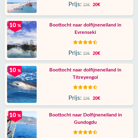
Prijs:
20€
22€
10
Boottocht naar dolfijneneiland in
%
Evrenseki
Prijs:
20€
22€
10
Boottocht naar dolfijneneiland in
%
Titreyengol
Prijs:
20€
22€
10
Boottocht naar Dolfijneneiland in
%
Gundogdu