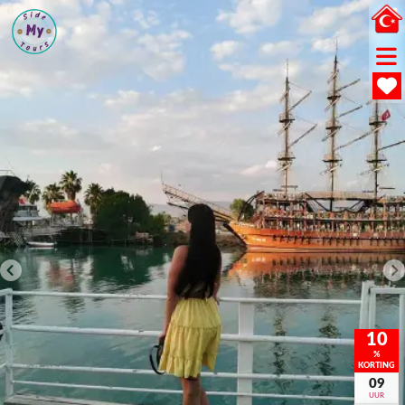
10
%
KORTING
09
UUR