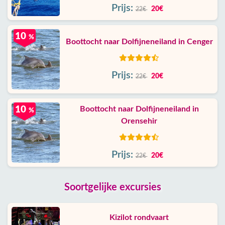
Prijs:
20€
22€
10
%
Boottocht naar Dolfijneneiland in Cenger
Prijs:
20€
22€
10
Boottocht naar Dolfijneneiland in
%
Orensehir
Prijs:
20€
22€
Soortgelijke excursies
Kizilot rondvaart