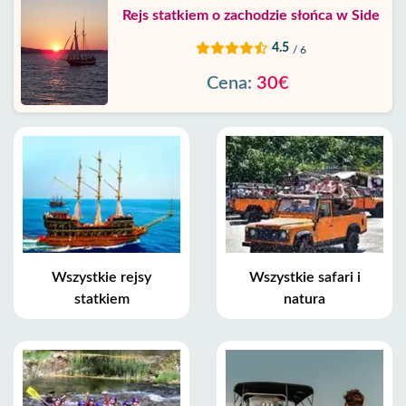
Rejs statkiem o zachodzie słońca w Side
4.5
/ 6
Cena:
30€
Wszystkie rejsy
Wszystkie safari i
statkiem
natura