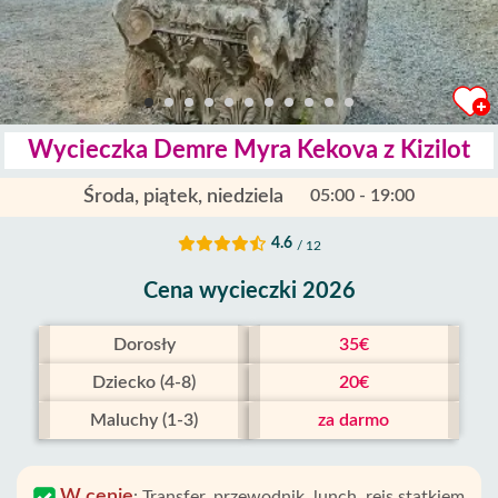
Wycieczka Demre Myra Kekova z Kizilot
Środa, piątek, niedziela
05:00 - 19:00
4.6
/ 12
Cena wycieczki 2026
Dorosły
35€
Dziecko (4-8)
20€
Maluchy (1-3)
za darmo
W cenie
:
Transfer, przewodnik, lunch, rejs statkiem