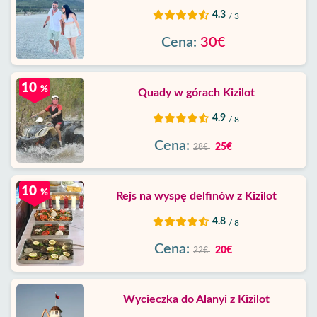
4.3
/ 3
Cena:
30€
10
%
Quady w górach Kizilot
4.9
/ 8
Cena:
25€
28€
10
%
Rejs na wyspę delfinów z Kizilot
4.8
/ 8
Cena:
20€
22€
Wycieczka do Alanyi z Kizilot