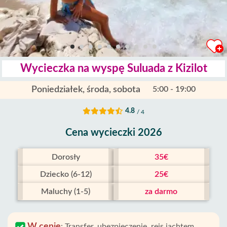
Wycieczka na wyspę Suluada z Kizilot
Poniedziałek, środa, sobota
5:00 - 19:00
4.8
/ 4
Cena wycieczki 2026
Dorosły
35€
Dziecko (6-12)
25€
Maluchy (1-5)
za darmo
W cenie
:
Transfer, ubezpieczenie, rejs jachtem,