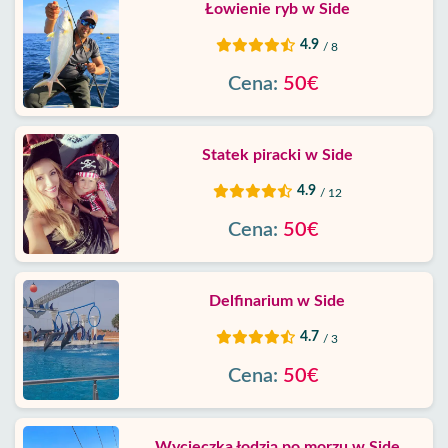
Łowienie ryb w Side
4.9
/ 8
Cena:
50€
Statek piracki w Side
4.9
/ 12
Cena:
50€
Delfinarium w Side
4.7
/ 3
Cena:
50€
Wycieczka łodzią po morzu w Side