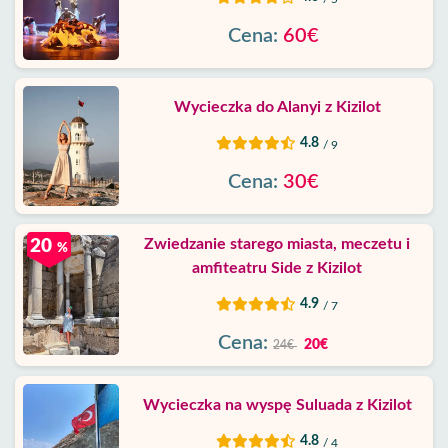
Cena:
60€
Wycieczka do Alanyi z Kizilot
4.8
/ 9
Cena:
30€
Zwiedzanie starego miasta, meczetu i
20
%
amfiteatru Side z Kizilot
4.9
/ 7
Cena:
20€
24€
Wycieczka na wyspę Suluada z Kizilot
4.8
/ 4