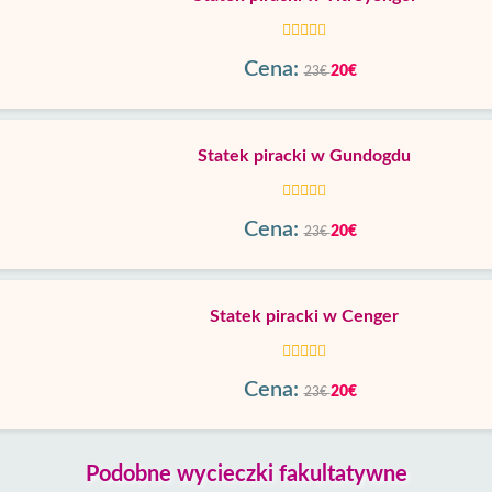
Cena:
20€
23€
Statek piracki w Gundogdu
Cena:
20€
23€
Statek piracki w Cenger
Cena:
20€
23€
Podobne wycieczki fakultatywne