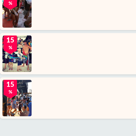
%
15
%
15
%