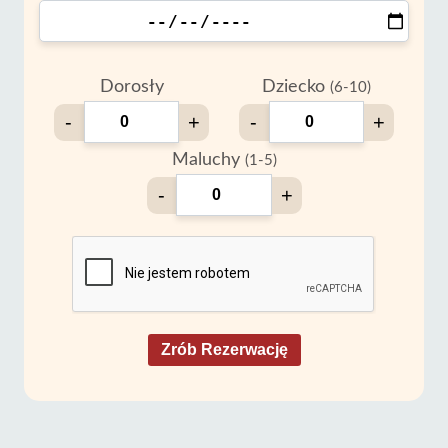
Dorosły
Dziecko
(6-10)
-
+
-
+
Maluchy
(1-5)
-
+
Zrób Rezerwację