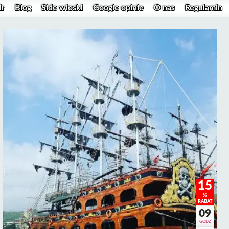
ir
Blog
Side wioski
Google opinie
O nas
Regulamin
15
%
RABAT
09
GODZ