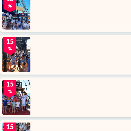
%
15
%
15
%
15