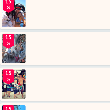
15
%
15
%
15
%
15