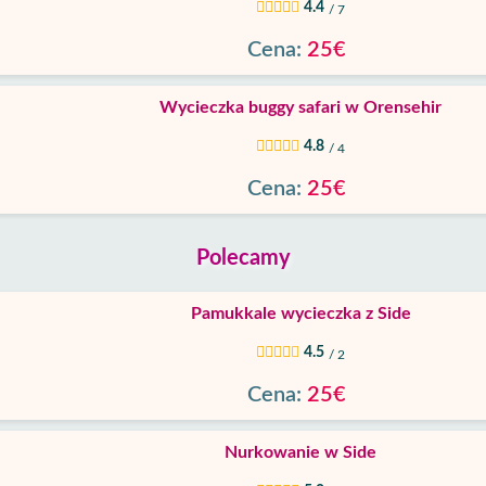
4.4
/ 7
Cena:
25€
Wycieczka buggy safari w Orensehir
4.8
/ 4
Cena:
25€
Polecamy
Pamukkale wycieczka z Side
4.5
/ 2
Cena:
25€
Nurkowanie w Side