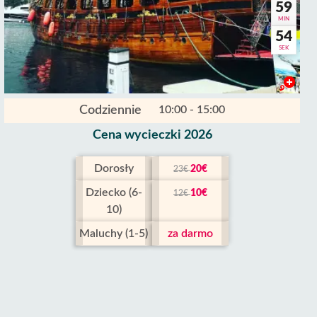
59
MIN
53
SEK
Codziennie
10:00 - 15:00
Cena wycieczki 2026
Dorosły
20€
23€
Dziecko (6-
10€
12€
10)
Maluchy (1-5)
za darmo