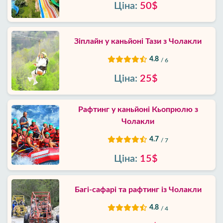
Ціна:
50$
Зіплайн у каньйоні Тази з Чолакли
4.8
/ 6
Ціна:
25$
Рафтинг у каньйоні Кьопрюлю з
Чолакли
4.7
/ 7
Ціна:
15$
Багі-сафарі та рафтинг із Чолакли
4.8
/ 4