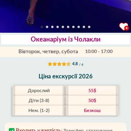
Океанаріум із Чолакли
Вівторок, четвер, субота
10:00 - 17:00
4.8
/ 4
Ціна екскурсії 2026
Дорослий
55$
Діти (3-8)
50$
Нем. (1-2)
Безкош
Входить у вартість
:
Трансфер, страхування,