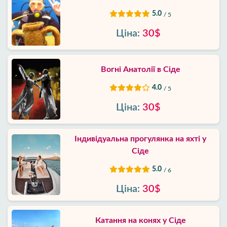
5.0
/ 5
Ціна:
30$
Вогні Анатолії в Сіде
4.0
/ 5
Ціна:
30$
Індивідуальна прогулянка на яхті у
Сіде
5.0
/ 6
Ціна:
30$
Катання на конях у Сіде