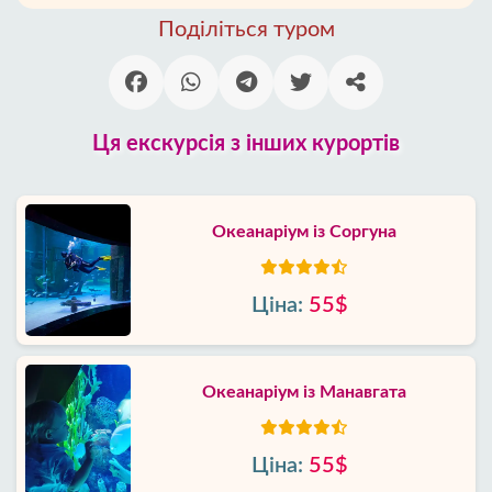
Поділіться туром
Ця екскурсія з інших курортів
Океанаріум із Соргуна
Ціна:
55$
Океанаріум із Манавгата
Ціна:
55$