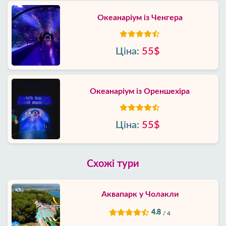
Океанаріум із Ченгера
Ціна:
55$
Океанаріум із Ореншехіра
Ціна:
55$
Схожі тури
Аквапарк у Чолакли
4.8
/ 4