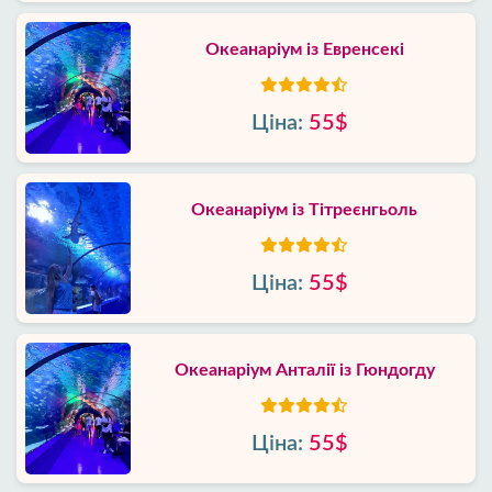
Океанаріум із Евренсекі
Ціна:
55$
Океанаріум із Тітреєнгьоль
Ціна:
55$
Океанаріум Анталії із Гюндогду
Ціна:
55$