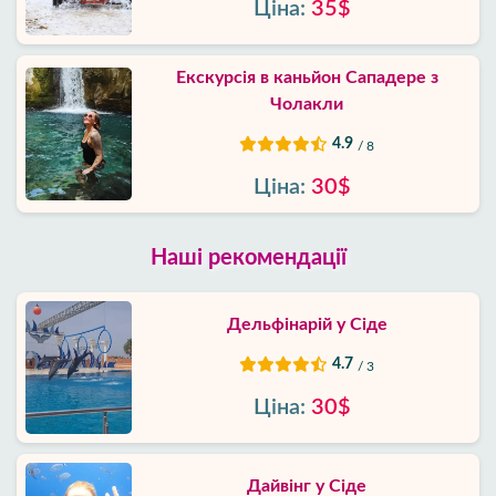
Ціна:
35$
Екскурсія в каньйон Сападере з
Чолакли
4.9
/ 8
Ціна:
30$
Наші рекомендації
Дельфінарій у Сіде
4.7
/ 3
Ціна:
30$
Дайвінг у Сіде