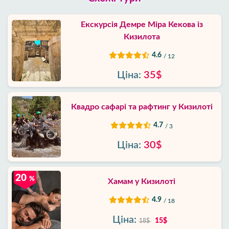
Екскурсія Демре Міра Кекова із
Кизилота
4.6
/ 12
Ціна:
35$
Квадро сафарі та рафтинг у Кизилоті
4.7
/ 3
Ціна:
30$
20
%
Хамам у Кизилоті
4.9
/ 18
Ціна:
15$
18$