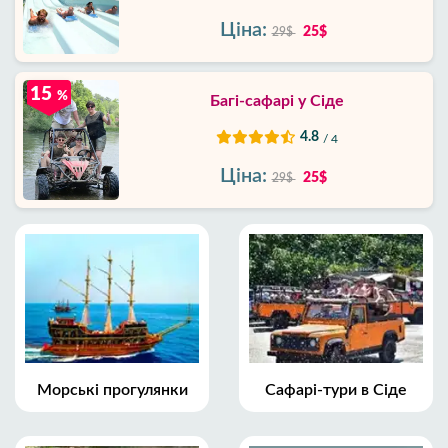
Ціна:
25$
29$
15
%
Багі-сафарі у Сіде
4.8
/ 4
Ціна:
25$
29$
Морські прогулянки
Сафарі-тури в Сіде