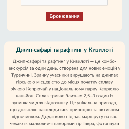
Бронювання
Джип-сафарі та рафтинг у Кизилоті
Джип-сафарі та рафтинг у Кизилоті — це комбо-
екскурсія за один день, створена для нових емоцій у
Туреччині. Зранку учасники вирушають на джипах
гірською місцевістю до місця початку сплаву
річкою Кепрючай у національному парку Кепрюлю
каньйон. Сплав триває близько 2,5–3 годин із
зупинками для відпочинку. Це унікальна пригода,
що дозволяє насолодитися природою та активним
відпочинком. Додатково під час маршруту на вас
чекають мальовничі панорами гір Тавра, фотопаузи