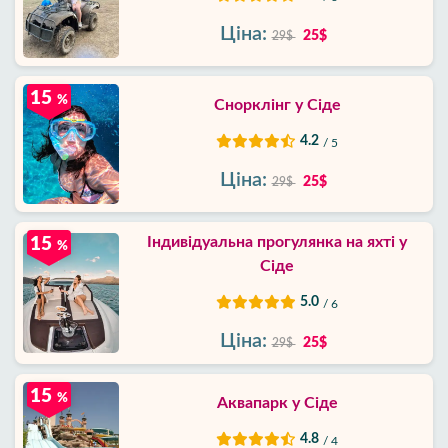
Ціна:
25$
29$
15
%
Снорклінг у Сіде
4.2
/ 5
Ціна:
25$
29$
Індивідуальна прогулянка на яхті у
15
%
Сіде
5.0
/ 6
Ціна:
25$
29$
15
%
Аквапарк у Сіде
4.8
/ 4