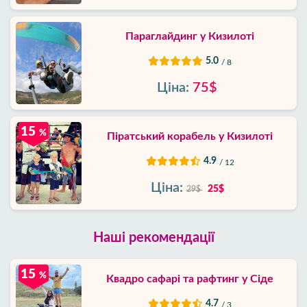
Параглайдинг у Кизилоті
5.0
/ 8
Ціна:
75$
15
%
Піратський корабель у Кизилоті
4.9
/ 12
Ціна:
25$
29$
Наші рекомендації
15
%
Квадро сафарі та рафтинг у Сіде
4.7
/ 3