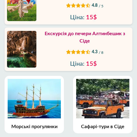
4.8
/ 5
Ціна:
15$
Екскурсія до печери Алтинбешик з
Сіде
4.3
/ 8
Ціна:
15$
Морські прогулянки
Сафарі-тури в Сіде