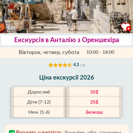
Екскурсія в Анталію з Ореншехіра
Вівторок, четвер, субота
10:00 - 18:00
4.3
/ 7
Ціна екскурсії 2026
Дорослий
35$
Діти (7-12)
25$
Нем. (1-6)
Безкош
Входить у вартість
:
Трансфер, обід, страховка,