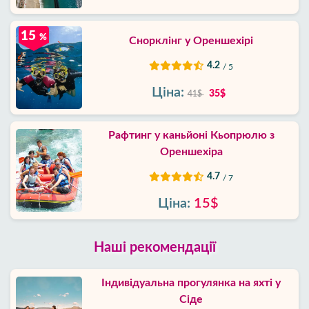
15
%
Снорклінг у Ореншехірі
4.2
/ 5
Ціна:
35$
41$
Рафтинг у каньйоні Кьопрюлю з
Ореншехіра
4.7
/ 7
Ціна:
15$
Наші рекомендації
Індивідуальна прогулянка на яхті у
Сіде