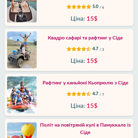
5.0
/ 6
Ціна:
15$
Квадро сафарі та рафтинг у Сіде
4.7
/ 3
Ціна:
15$
Рафтинг у каньйоні Кьопрюлю з Сіде
4.7
/ 7
Ціна:
15$
Політ на повітряній кулі в Памуккале із
Сіде