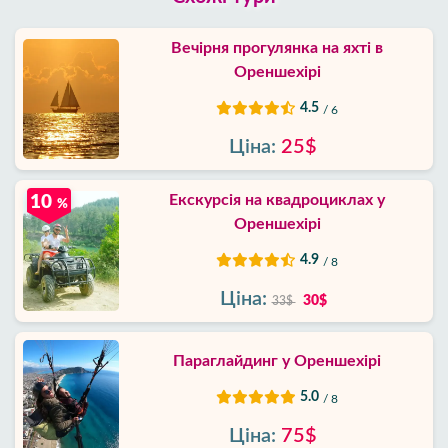
Вечірня прогулянка на яхті в
Ореншехірі
4.5
/ 6
Ціна:
25$
Екскурсія на квадроциклах у
10
%
Ореншехірі
4.9
/ 8
Ціна:
30$
33$
Параглайдинг у Ореншехірі
5.0
/ 8
Ціна:
75$