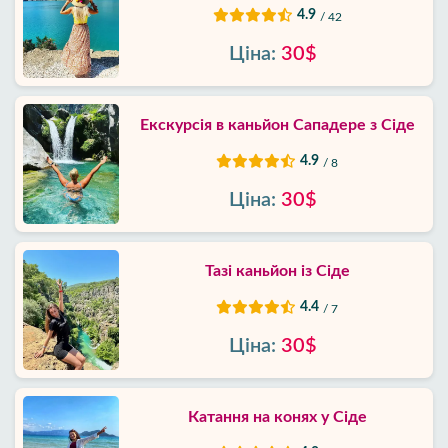
4.9
/ 42
Ціна:
30$
Екскурсія в каньйон Сападере з Сіде
4.9
/ 8
Ціна:
30$
Тазі каньйон із Сіде
4.4
/ 7
Ціна:
30$
Катання на конях у Сіде