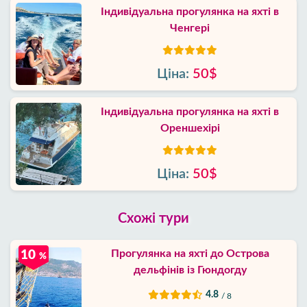
Індивідуальна прогулянка на яхті в
Ченгері
Ціна:
50$
Індивідуальна прогулянка на яхті в
Ореншехірі
Ціна:
50$
Схожі тури
Прогулянка на яхті до Острова
10
%
дельфінів із Гюндогду
4.8
/ 8