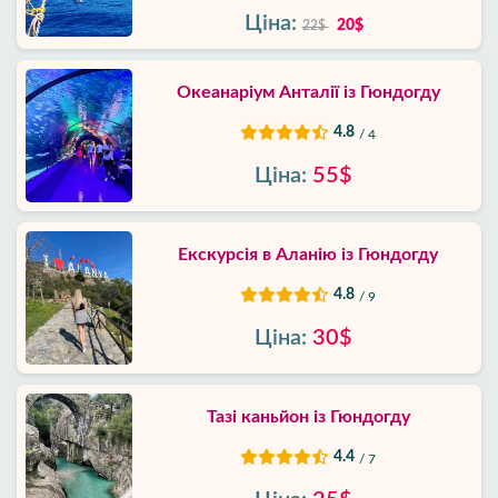
Ціна:
20$
22$
Океанаріум Анталії із Гюндогду
4.8
/ 4
Ціна:
55$
Екскурсія в Аланію із Гюндогду
4.8
/ 9
Ціна:
30$
Тазі каньйон із Гюндогду
4.4
/ 7