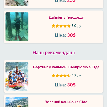
Ціна:
25$
Дайвінг у Гюндогду
5.0
/ 5
Ціна:
30$
Наші рекомендації
Рафтинг у каньйоні Кьопрюлю з Сіде
4.7
/ 7
Ціна:
30$
Зелений каньйон з Сіде