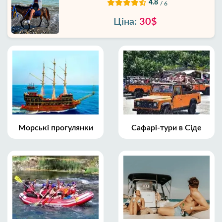
4.8
/ 6
Ціна:
30$
Морські прогулянки
Сафарі-тури в Сіде