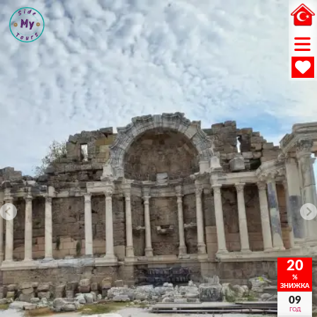
20
%
ЗНИЖКА
09
ГОД