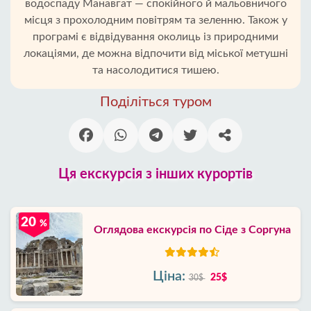
водоспаду Манавгат — спокійного й мальовничого
місця з прохолодним повітрям та зеленню. Також у
програмі є відвідування околиць із природними
локаціями, де можна відпочити від міської метушні
та насолодитися тишею.
Поділіться туром
Ця екскурсія з інших курортів
20
%
Оглядова екскурсія по Сіде з Соргуна
Ціна:
25$
30$