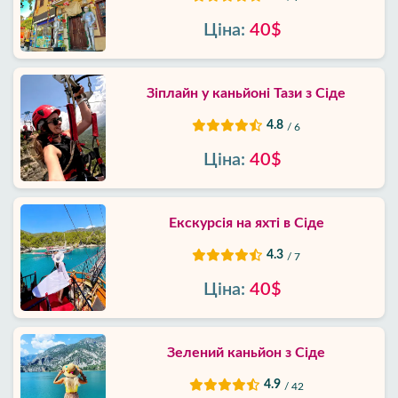
Ціна:
40$
Зіплайн у каньйоні Тази з Сіде
4.8
/ 6
Ціна:
40$
Екскурсія на яхті в Сіде
4.3
/ 7
Ціна:
40$
Зелений каньйон з Сіде
4.9
/ 42