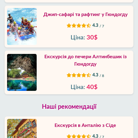
Джип-сафарі та рафтинг у Гюндогду
4.3
/ 7
Ціна:
30$
Екскурсія до печери Алтинбешик із
Гюндогду
4.3
/ 8
Ціна:
40$
Наші рекомендації
Екскурсія в Анталію з Сіде
4.3
/ 7