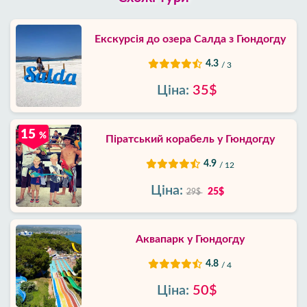
Екскурсія до озера Салда з Гюндогду
4.3
/ 3
Ціна:
35$
15
%
Піратський корабель у Гюндогду
4.9
/ 12
Ціна:
25$
29$
Аквапарк у Гюндогду
4.8
/ 4
Ціна:
50$