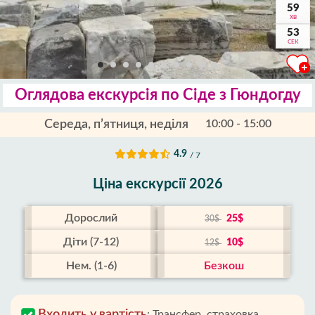
59
ХВ
52
СЕК
Оглядова екскурсія по Сіде з Гюндогду
Середа, п’ятниця, неділя
10:00 - 15:00
4.9
/ 7
Ціна екскурсії 2026
Дорослий
25$
30$
Діти (7-12)
10$
12$
Нем. (1-6)
Безкош
Входить у вартість
:
Трансфер, страховка,