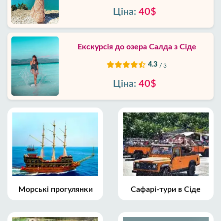
Ціна:
40$
Екскурсія до озера Салда з Сіде
4.3
/ 3
Ціна:
40$
Морські прогулянки
Сафарі-тури в Сіде