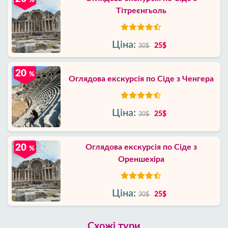
%
Тітреєнгьоль
Ціна:
25$
30$
20
%
Оглядова екскурсія по Сіде з Ченгера
Ціна:
25$
30$
20
Оглядова екскурсія по Сіде з
%
Ореншехіра
Ціна:
25$
30$
Схожі тури