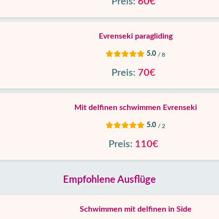
Preis:
60€
Evrenseki paragliding
5.0
/ 8
Preis:
70€
Mit delfinen schwimmen Evrenseki
5.0
/ 2
Preis:
110€
Empfohlene Ausflüge
Schwimmen mit delfinen in Side