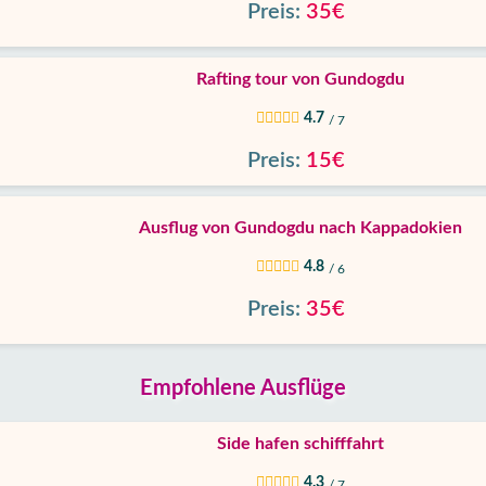
Preis:
35€
Rafting tour von Gundogdu
4.7
/ 7
Preis:
15€
Ausflug von Gundogdu nach Kappadokien
4.8
/ 6
Preis:
35€
Empfohlene Ausflüge
Side hafen schifffahrt
4.3
/ 7