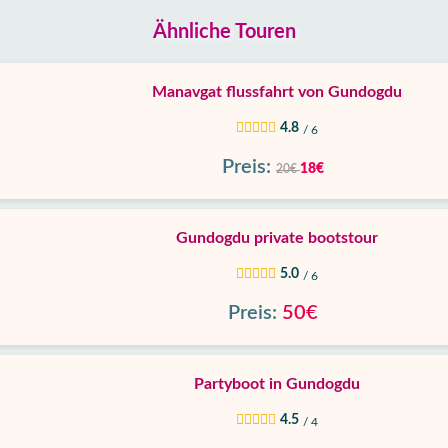
Ähnliche Touren
Manavgat flussfahrt von Gundogdu
4.8
/ 6
Preis:
18€
20€
Gundogdu private bootstour
5.0
/ 6
Preis:
50€
Partyboot in Gundogdu
4.5
/ 4