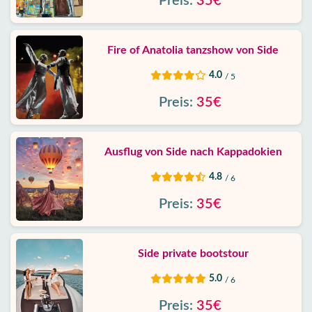
Preis:
35€
Fire of Anatolia tanzshow von Side
4.0
/ 5
Preis:
35€
Ausflug von Side nach Kappadokien
4.8
/ 6
Preis:
35€
Side private bootstour
5.0
/ 6
Preis:
35€