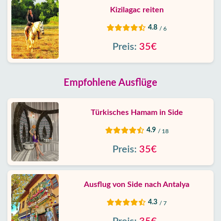
Kizilagac reiten
4.8
/ 6
Preis:
35€
Empfohlene Ausflüge
Türkisches Hamam in Side
4.9
/ 18
Preis:
35€
Ausflug von Side nach Antalya
4.3
/ 7