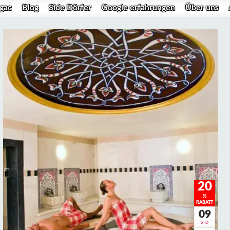
agac
Blog
Side Dörfer
Google erfahrungen
Über uns
20
%
RABATT
09
STD