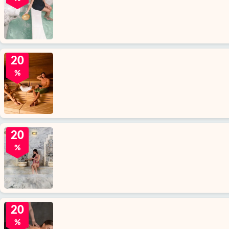
20
%
20
%
20
%