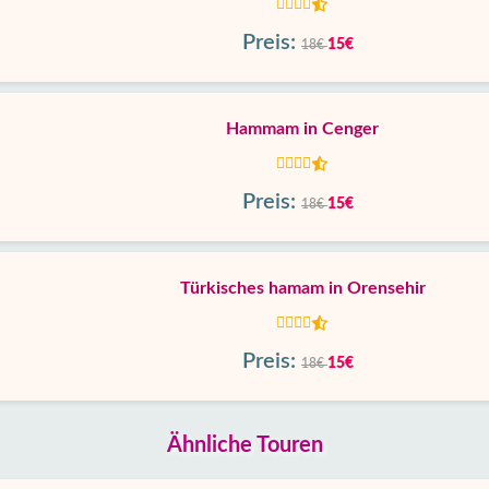
Preis:
15€
18€
Hammam in Cenger
Preis:
15€
18€
Türkisches hamam in Orensehir
Preis:
15€
18€
Ähnliche Touren