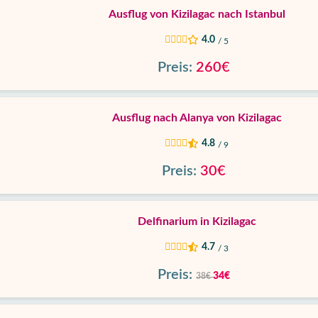
Ausflug von Kizilagac nach Istanbul
4.0
/ 5
Preis:
260€
Ausflug nach Alanya von Kizilagac
4.8
/ 9
Preis:
30€
Delfinarium in Kizilagac
4.7
/ 3
Preis:
34€
38€