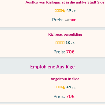
Ausflug von Kizilagac at in die antike Stadt Side
4.9
/ 7
Preis:
20€
24€
Kizilagac paragliding
5.0
/ 8
Preis:
70€
Empfohlene Ausflüge
Angeltour in Side
4.9
/ 8
Preis:
70€