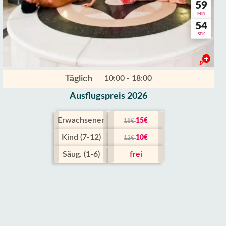
59
MIN
52
SEK
Täglich
10:00 - 18:00
Ausflugspreis 2026
Erwachsener
15€
18€
Kind (7-12)
10€
12€
Säug. (1-6)
frei