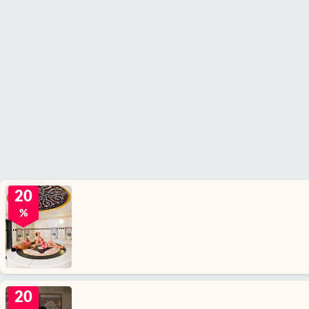
20
%
20