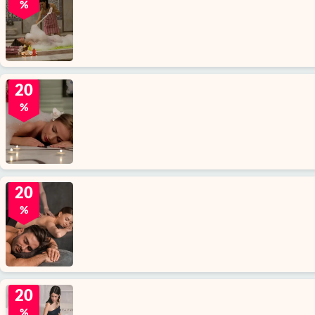
%
20
%
20
%
20
%