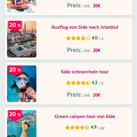
Preis:
20€
24€
20
%
Ausflug von Side nach Istanbul
4.0
/ 5
Preis:
20€
24€
20
%
Side schnorcheln tour
4.2
/ 5
Preis:
20€
24€
20
%
Green canyon tour von Side
4.9
/ 42