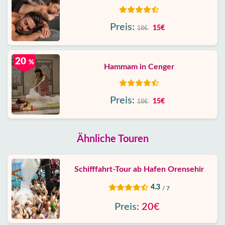
Preis:
15€
18€
20
%
Hammam in Cenger
Preis:
15€
18€
Ähnliche Touren
Schifffahrt-Tour ab Hafen Orensehir
4.3
/ 7
Preis:
20€