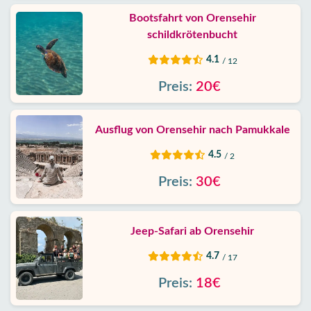
Bootsfahrt von Orensehir
schildkrötenbucht
4.1
/ 12
Preis:
20€
Ausflug von Orensehir nach Pamukkale
4.5
/ 2
Preis:
30€
Jeep-Safari ab Orensehir
4.7
/ 17
Preis:
18€