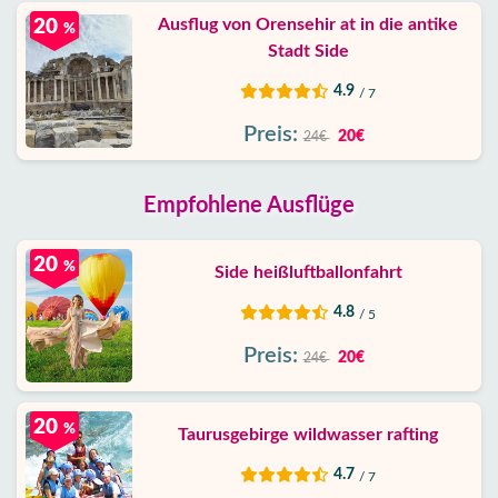
Ausflug von Orensehir at in die antike
20
%
Stadt Side
4.9
/ 7
Preis:
20€
24€
Empfohlene Ausflüge
20
%
Side heißluftballonfahrt
4.8
/ 5
Preis:
20€
24€
20
%
Taurusgebirge wildwasser rafting
4.7
/ 7