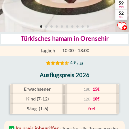
59
MIN
51
SEK
Türkisches hamam in Orensehir
Täglich
10:00 - 18:00
4.9
/ 18
Ausflugspreis 2026
Erwachsener
15€
18€
Kind (7-12)
10€
12€
Säug. (1-6)
frei
Im preis inbegriffen
:
Transfer, alle Prozeduren im