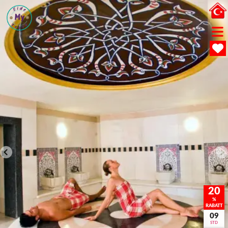
20
%
RABATT
09
STD