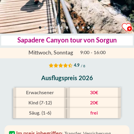
Sapadere Canyon tour von Sorgun
Mittwoch, Sonntag
9:00 - 16:00
4.9
/ 8
Ausflugspreis 2026
Erwachsener
30€
Kind (7-12)
20€
Säug. (1-6)
frei
Im preis inbegriffen
:
Transfer, Versicherung,