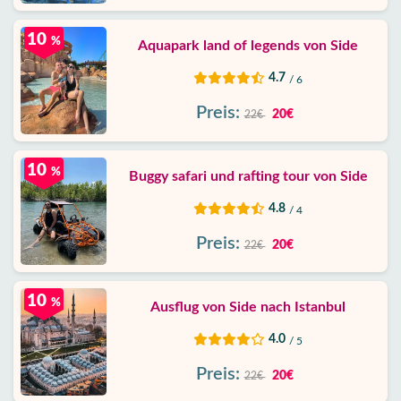
10
%
Aquapark land of legends von Side
4.7
/ 6
Preis:
20€
22€
10
%
Buggy safari und rafting tour von Side
4.8
/ 4
Preis:
20€
22€
10
%
Ausflug von Side nach Istanbul
4.0
/ 5
Preis:
20€
22€