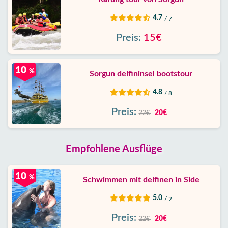
4.7
/ 7
Preis:
15€
10
%
Sorgun delfininsel bootstour
4.8
/ 8
Preis:
20€
22€
Empfohlene Ausflüge
10
%
Schwimmen mit delfinen in Side
5.0
/ 2
Preis:
20€
22€