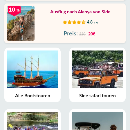
10
%
Ausflug nach Alanya von Side
4.8
/ 9
Preis:
20€
22€
Alle Bootstouren
Side safari touren