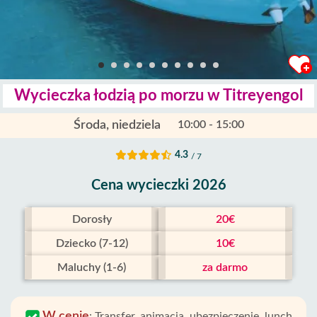
Wycieczka łodzią po morzu w Titreyengol
Środa, niedziela
10:00 - 15:00
4.3
/ 7
Cena wycieczki 2026
Dorosły
20€
Dziecko (7-12)
10€
Maluchy (1-6)
za darmo
W cenie
:
Transfer, animacja, ubezpieczenie, lunch