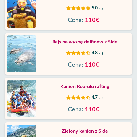
5.0
/ 5
Cena:
110€
Rejs na wyspę delfinów z Side
4.8
/ 8
Cena:
110€
Kanion Koprulu rafting
4.7
/ 7
Cena:
110€
Zielony kanion z Side