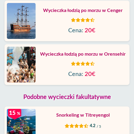
Wycieczka łodzią po morzu w Cenger
Cena:
20€
Wycieczka łodzią po morzu w Orensehir
Cena:
20€
Podobne wycieczki fakultatywne
15
%
Snorkeling w Titreyengol
4.2
/ 5