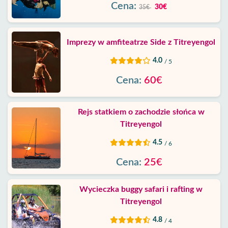
Cena:
30€
35€
Imprezy w amfiteatrze Side z Titreyengol
4.0
/ 5
Cena:
60€
Rejs statkiem o zachodzie słońca w
Titreyengol
4.5
/ 6
Cena:
25€
Wycieczka buggy safari i rafting w
Titreyengol
4.8
/ 4