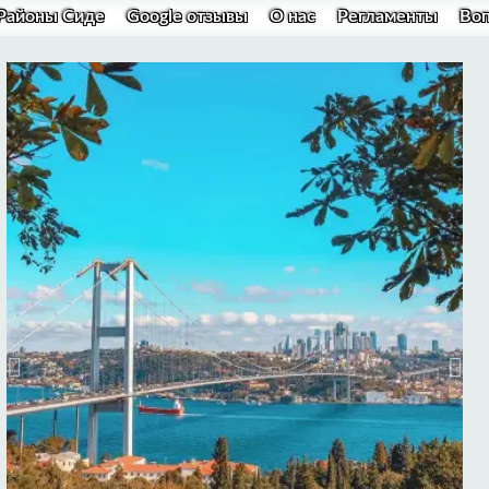
Районы Сиде
Google отзывы
О нас
Регламенты
Во