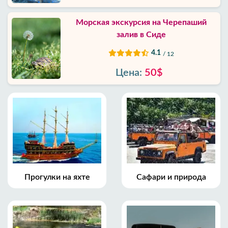
Морская экскурсия на Черепаший
залив в Сиде
4.1
/ 12
Цена:
50$
Прогулки на яхте
Сафари и природа