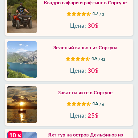
Квадро сафари и рафтинг в Соргуне
4.7
/ 3
Цена:
30$
Зеленый каньон из Соргуна
4.9
/ 42
Цена:
30$
Закат на яхте в Соргуне
4.5
/ 6
Цена:
25$
Яхт тур на остров Дельфинов из
10
%