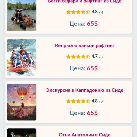
Багги сафари и рафтинг из Сиде
4.8
/ 4
Цена:
65$
Кёпрюлю каньон рафтинг
4.7
/ 7
Цена:
65$
Экскурсия в Каппадокию из Сиде
4.8
/ 6
Цена:
65$
Огни Анатолии в Сиде