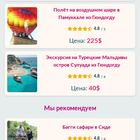
Полёт на воздушном шаре в
Памуккале из Гюндогду
4.8
/ 5
Цена:
225$
Экскурсия на Турецкие Мальдивы
остров Сулуада из Гюндогду
4.8
/ 4
Цена:
40$
Мы рекомендуем
Багги сафари в Сиде
4.8
/ 4