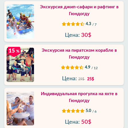
Экскурсия джип-сафари и рафтинг в
Гюндогду
4.3
/ 7
Цена:
30$
Экскурсия на пиратском корабле в
15
%
Гюндогду
4.9
/ 12
Цена:
25$
29$
Индивидуальная прогулка на яхте в
Гюндогду
5.0
/ 6
Цена:
50$