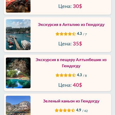
Цена:
30$
Экскурсия в Анталию из Гюндогду
4.3
/ 7
Цена:
35$
Экскурсия в пещеру Алтынбешик из
Гюндогду
4.3
/ 8
Цена:
40$
Зеленый каньон из Гюндогду
4.9
/ 42