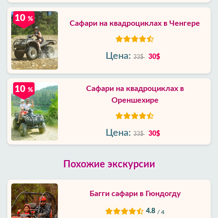
10
%
Сафари на квадроциклах в Ченгере
Цена:
30$
33$
10
Сафари на квадроциклах в
%
Ореншехире
Цена:
30$
33$
Похожие экскурсии
Багги сафари в Гюндогду
4.8
/ 4