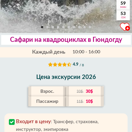
59
МИН
52
СЕК
Сафари на квадроциклах в Гюндогду
Каждый день
10:00 - 16:00
4.9
/ 8
Цена экскурсии 2026
Взрос.
30$
33$
Пассажир
10$
11$
Входит в цену
:
Трансфер, страховка,
инструктор, экипировка