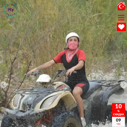
10
%
СКИДКА
09
ЧАС