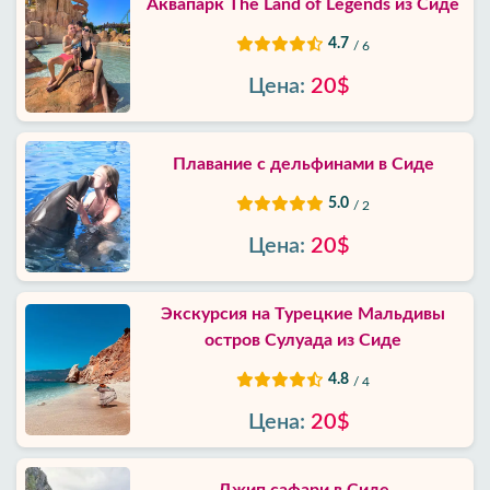
Аквапарк The Land of Legends из Сиде
4.7
/ 6
Цена:
20$
Плавание с дельфинами в Сиде
5.0
/ 2
Цена:
20$
Экскурсия на Турецкие Мальдивы
остров Сулуада из Сиде
4.8
/ 4
Цена:
20$